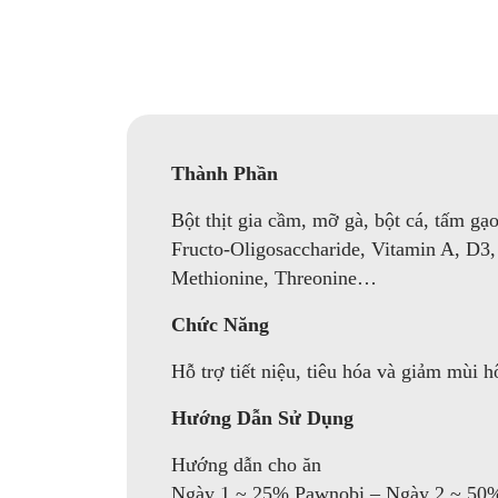
Thành Phần
Bột thịt gia cầm, mỡ gà, bột cá, tấm gạ
Fructo-Oligosaccharide, Vitamin A, D3, 
Methionine, Threonine…
Chức Năng
Hỗ trợ tiết niệu, tiêu hóa và giảm mùi h
Hướng Dẫn Sử Dụng
Hướng dẫn cho ăn
Ngày 1 ~ 25% Pawnobi – Ngày 2 ~ 50