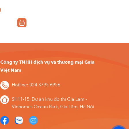
₫
Công ty TNHH dịch vụ và thương mại Gaia
Việt Nam
Hotline: 024 3795 6956
SH11-15, Dự án khu đô thị Gia Lâm -
Vinhomes Ocean Park, Gia Lâm, Hà Nội