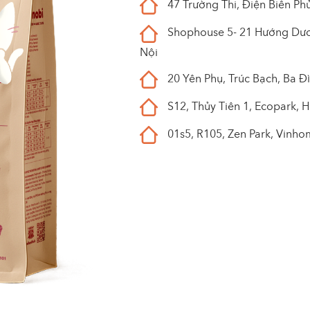
47 Trường Thi, Điện Biên P
Shophouse 5- 21 Hướng Dươn
Nội
20 Yên Phụ, Trúc Bạch, Ba Đ
S12, Thủy Tiên 1, Ecopark, 
01s5, R105, Zen Park, Vinh