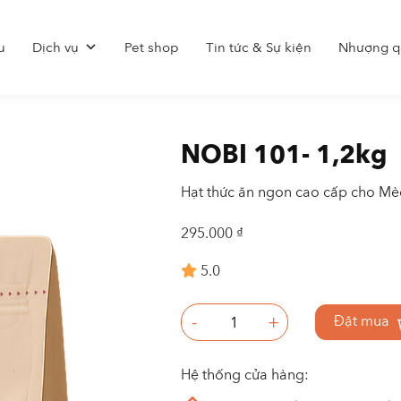
u
Dịch vụ
Pet shop
Tin tức & Sự kiện
Nhượng q
NOBI 101- 1,2kg
Hạt thức ăn ngon cao cấp cho Mè
295.000
₫
5.0
-
+
Đặt mua
Hệ thống cửa hàng: