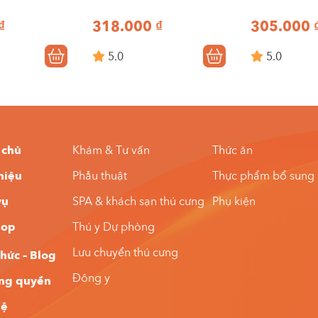
₫
318.000
₫
305.000
5.0
5.0
 chủ
Khám & Tư vấn
Thức ăn
thiệu
Phẫu thuật
Thực phẩm bổ sung
vụ
SPA & khách sạn thú cưng
Phụ kiện
hop
Thú y Dự phòng
Lưu chuyển thú cưng
thức – Blog
Đông y
ng quyền
hệ