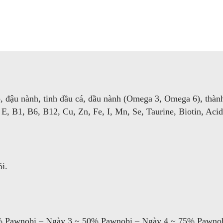
o, đậu nành, tinh dầu cá, dầu nành (Omega 3, Omega 6), thành
E, B1, B6, B12, Cu, Zn, Fe, I, Mn, Se, Taurine, Biotin, Acid
ôi.
% Pawnobi – Ngày 3 ~ 50% Pawnobi – Ngày 4 ~ 75% Pawno