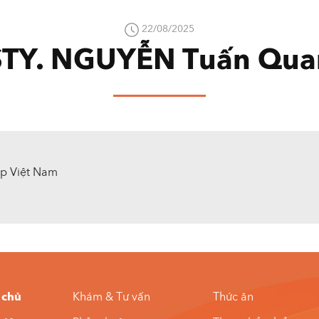
22/08/2025
STY. NGUYỄN Tuấn Qua
ệp Việt Nam
 chủ
Khám & Tư vấn
Thức ăn